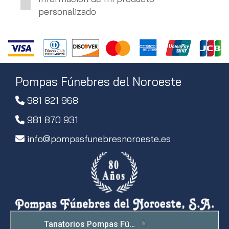
personalizado
Pompas Fúnebres del Noroeste
981 821 968
981 870 931
info
pompasfunebresnoroeste.es