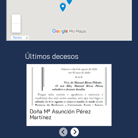
Últimos decesos
Doña Mª Asunción Pérez
Doña Mª
Martínez
Rodrígu
[...]
Anterior
Siguiente