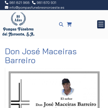
981 821 968
981 870 931
info
pompasfunebresnoroeste.es
Don José Maceiras
Barreiro