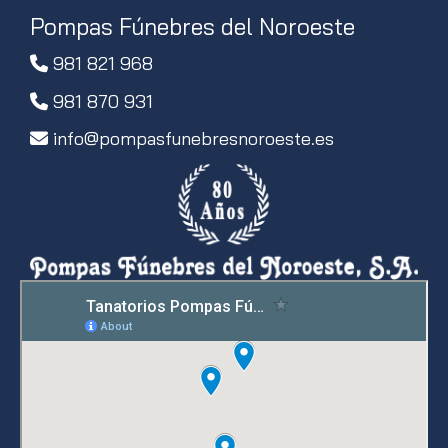
Pompas Fúnebres del Noroeste
981 821 968
981 870 931
info
pompasfunebresnoroeste.es