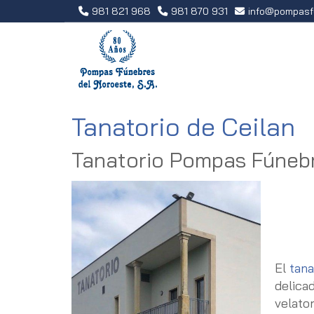
981 821 968
981 870 931
info
pompasf
Tanatorio de Ceilan
Tanatorio Pompas Fúnebr
El
tana
delicad
velator