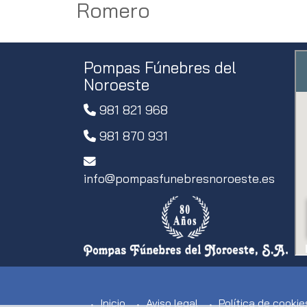
Romero
Pompas Fúnebres del
Noroeste
981 821 968
981 870 931
info
pompasfunebresnoroeste.es
Inicio
Aviso legal
Política de cookie