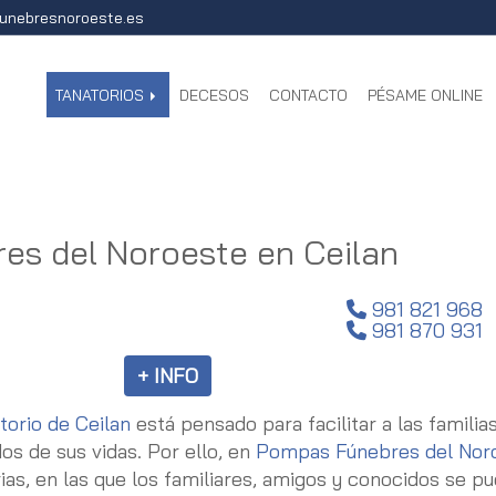
unebresnoroeste.es
TANATORIOS
DECESOS
CONTACTO
PÉSAME ONLINE
es del Noroeste en Ceilan
981 821 968
981 870 931
+ INFO
torio de Ceilan
está pensado para facilitar a las famil
os de sus vidas. Por ello, en
Pompas Fúnebres del Nor
ias, en las que los familiares, amigos y conocidos se pu