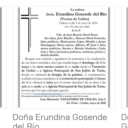
Doña Erundina Gosende
D
del Río
G