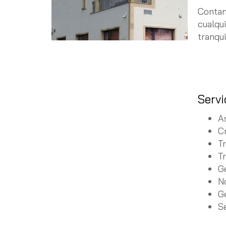
Conta
cualqu
tranqui
Servi
A
C
T
T
Ge
N
Ge
S