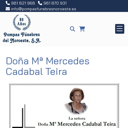
981 821 968
981 870 931
info
pompasfunebresnoroeste.es
Doña Mª Mercedes
Cadabal Teira