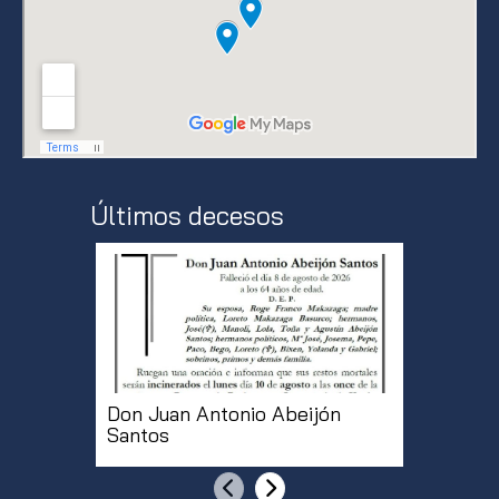
Últimos decesos
Don Juan Antonio Abeijón
Doña Mª
Santos
Martíne
Anterior
Siguiente