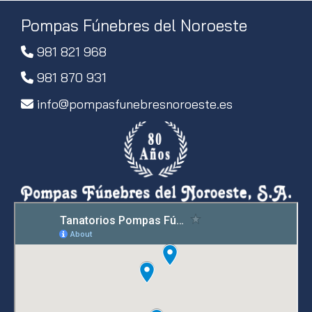
Pompas Fúnebres del Noroeste
981 821 968
981 870 931
info
pompasfunebresnoroeste.es