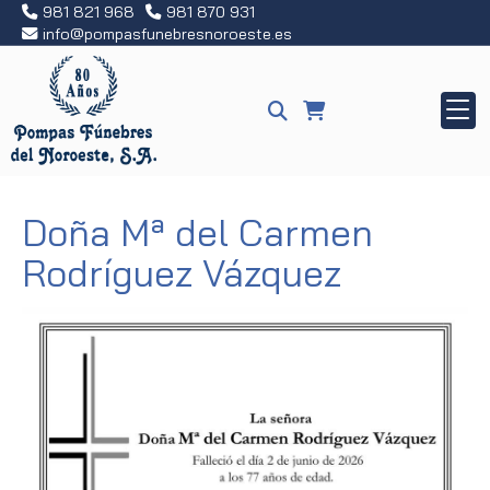
981 821 968
981 870 931
info
pompasfunebresnoroeste.es
Doña Mª del Carmen
Rodríguez Vázquez