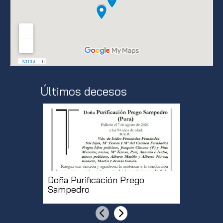
Últimos decesos
Doña Purificación Prego
Don Roq
Sampedro
Anterior
Siguiente