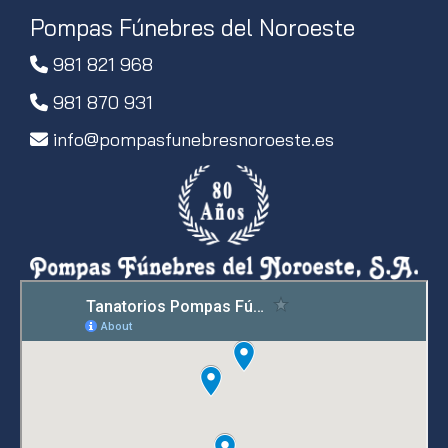
Pompas Fúnebres del Noroeste
981 821 968
981 870 931
info
pompasfunebresnoroeste.es