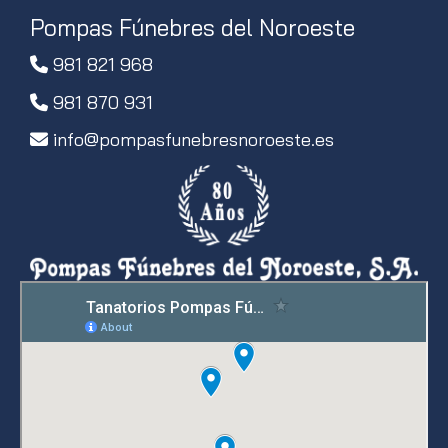
Pompas Fúnebres del Noroeste
981 821 968
981 870 931
info
pompasfunebresnoroeste.es