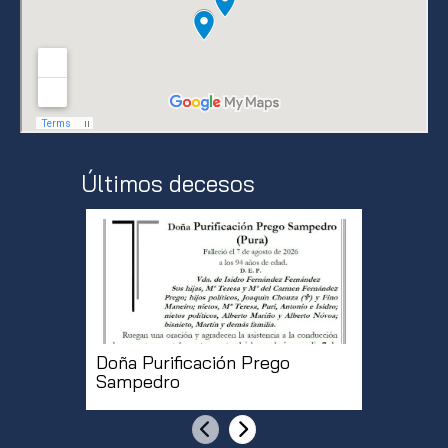
Últimos decesos
Doña Purificación Prego
Don Roq
Sampedro
Anterior
Siguiente