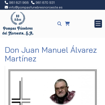
981 821 968
981 870 931
info
pompasfunebresnoroeste.es
Don Juan Manuel Álvarez
Martínez