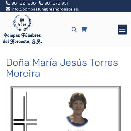
981 821 968
981 870 931
info
pompasfunebresnoroeste.es
Doña María Jesús Torres
Moreira