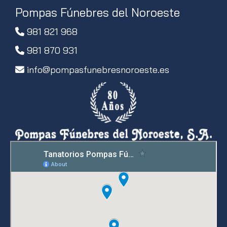
Pompas Fúnebres del Noroeste
981 821 968
981 870 931
info
pompasfunebresnoroeste.es