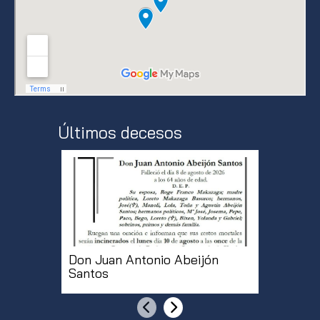
Últimos decesos
Don Juan Antonio Abeijón
Doña Mª
Santos
Martíne
Anterior
Siguiente