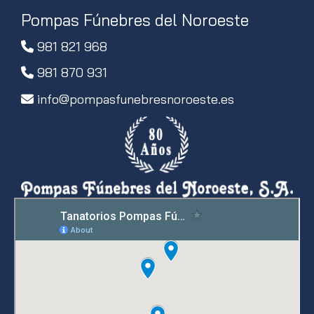
Pompas Fúnebres del Noroeste
981 821 968
981 870 931
info
pompasfunebresnoroeste.es