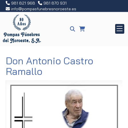
981 821 968
981 870 931
info
pompasfunebresnoroeste.es
Don Antonio Castro
Ramallo