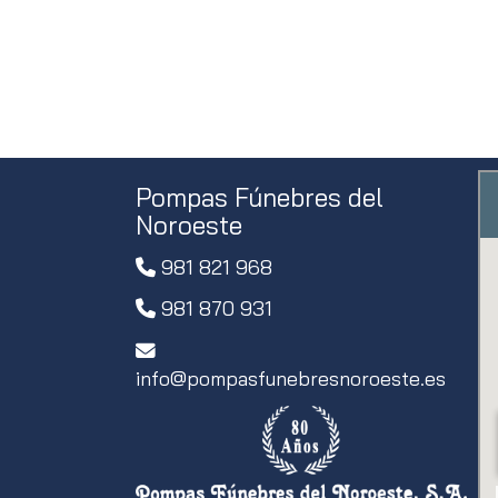
Pompas Fúnebres del
Noroeste
981 821 968
981 870 931
info
pompasfunebresnoroeste.es