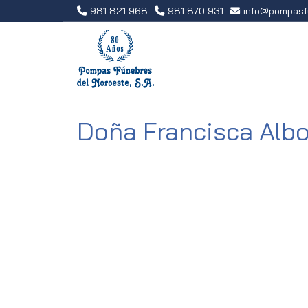
981 821 968
981 870 931
info
pompasf
Doña Francisca Albo