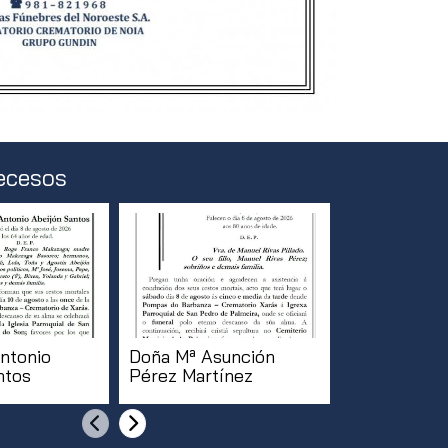
ecesos
ntonio
Doña Mª Asunción
Doña Mª de
ntos
Pérez Martínez
Pillado Rod
[...]
Anterior
Siguiente