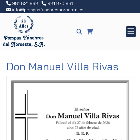
981 821 968
981 870 931
info
pompasfunebresnoroeste.es
Don Manuel Villa Rivas