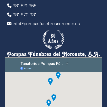
981 821 968
981 870 931
info
pompasfunebresnoroeste.es