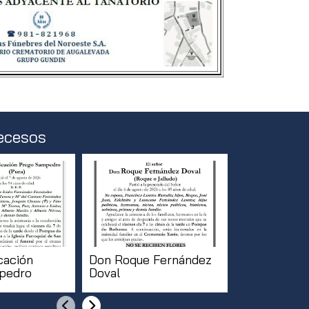
ecesos
cación
Don Roque Fernández
Doña Pilar 
pedro
Doval
Anterior
Siguiente