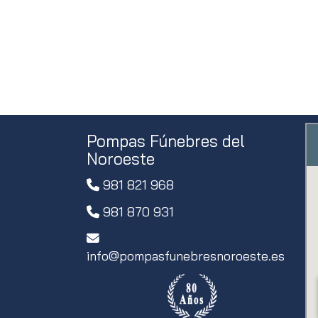
Pompas Fúnebres del
Noroeste
981 821 968
981 870 931
info
pompasfunebresnoroeste.es