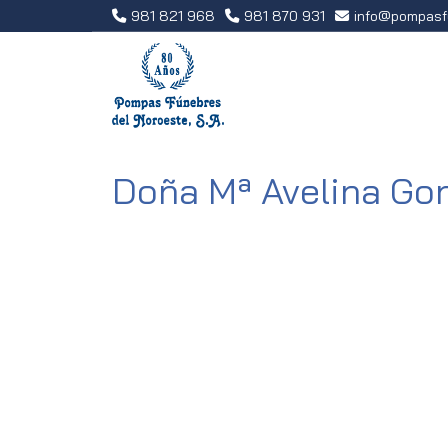
981 821 968
981 870 931
info
pompasf
Doña Mª Avelina Gon