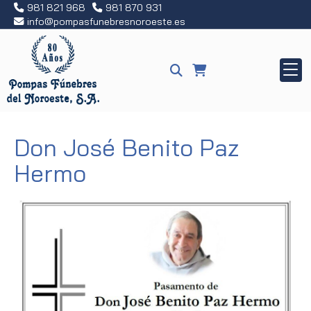
981 821 968
981 870 931
info
pompasfunebresnoroeste.es
Don José Benito Paz
Hermo