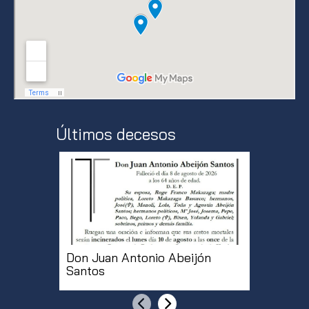
Últimos decesos
Don Juan Antonio Abeijón
Doña Mª
Santos
Martíne
Anterior
Siguiente