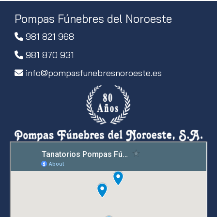
Pompas Fúnebres del Noroeste
981 821 968
981 870 931
info
pompasfunebresnoroeste.es