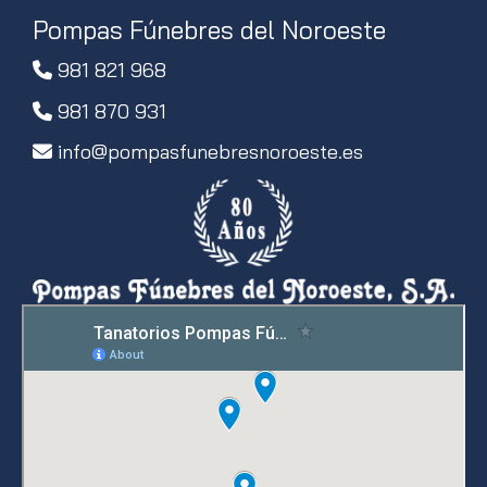
Pompas Fúnebres del Noroeste
981 821 968
981 870 931
info
pompasfunebresnoroeste.es