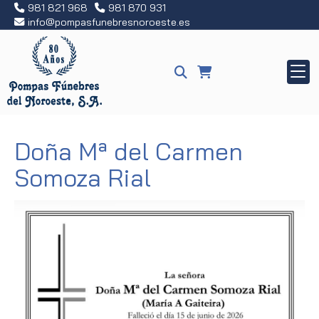
981 821 968
981 870 931
info
pompasfunebresnoroeste.es
Doña Mª del Carmen
Somoza Rial