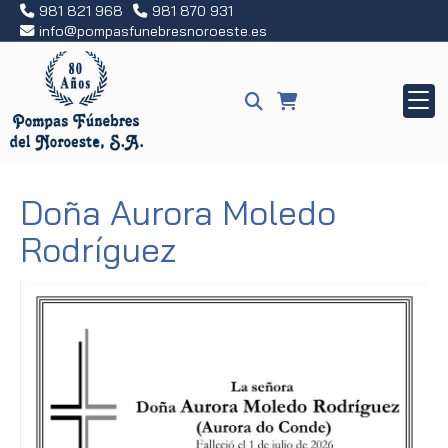
981 821 968
981 870 931
info
pompasfunebresnoroeste.es
Doña Aurora Moledo
Rodríguez