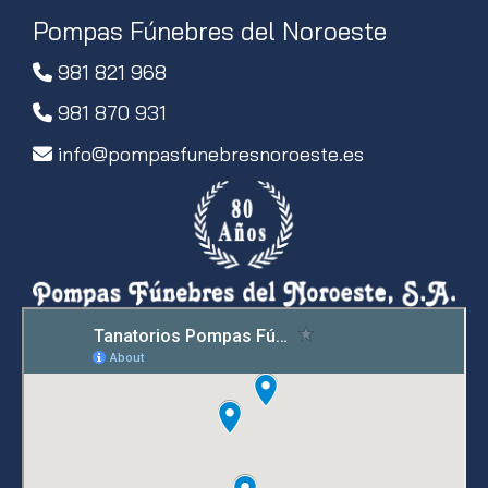
Pompas Fúnebres del Noroeste
981 821 968
981 870 931
info
pompasfunebresnoroeste.es