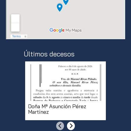
Últimos decesos
Doña Mª Asunción Pérez
Doña Mª
Martínez
Rodrígu
[...]
Anterior
Siguiente