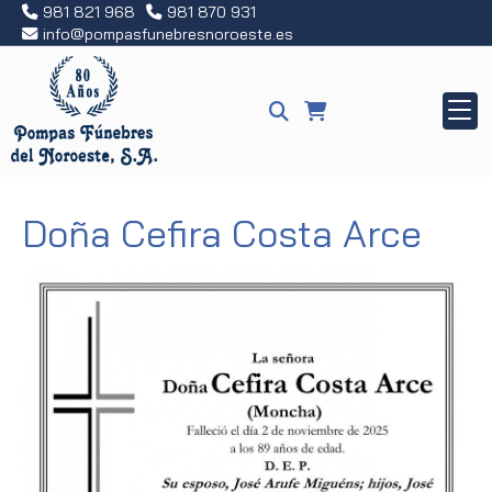
981 821 968
981 870 931
info
pompasfunebresnoroeste.es
Doña Cefira Costa Arce