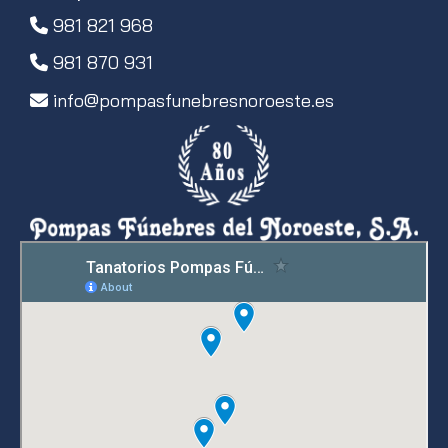
981 821 968
981 870 931
info
pompasfunebresnoroeste.es