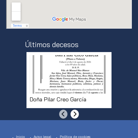
Últimos decesos
Doña Pilar Creo García
Don Jos
Anterior
Siguiente
Inicio
Aviso legal
Política de cookies