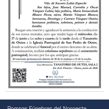
Pompas Fúnebres del Noroeste