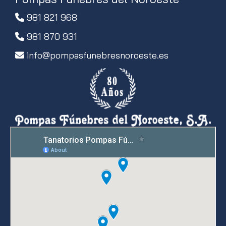
981 821 968
981 870 931
info
pompasfunebresnoroeste.es