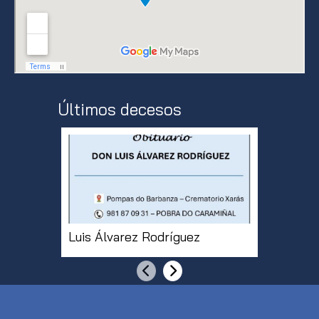
Últimos decesos
Luis Álvarez Rodríguez
Dona De
Anterior
Siguiente