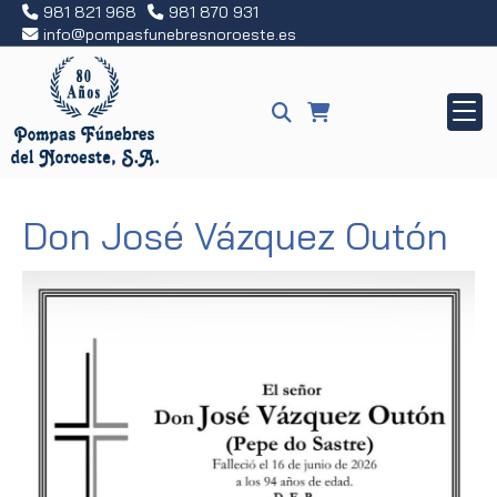
981 821 968
981 870 931
info
pompasfunebresnoroeste.es
Don José Vázquez Outón