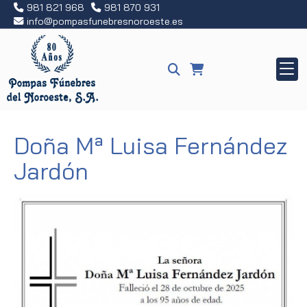
981 821 968
981 870 931
info
pompasfunebresnoroeste.es
Doña Mª Luisa Fernández
Jardón