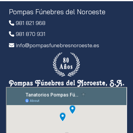
Pompas Fúnebres del Noroeste
981 821 968
981 870 931
info
pompasfunebresnoroeste.es