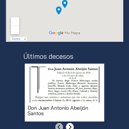
Últimos decesos
Don Juan Antonio Abeijón
Doña Mª
Santos
Martíne
Anterior
Siguiente