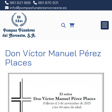
981 821 968
981 870 931
info
pompasfunebresnoroeste.es
Don Víctor Manuel Pérez
Places