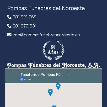
Pompas Fúnebres del Noroeste
981 821 968
981 870 931
info
pompasfunebresnoroeste.es