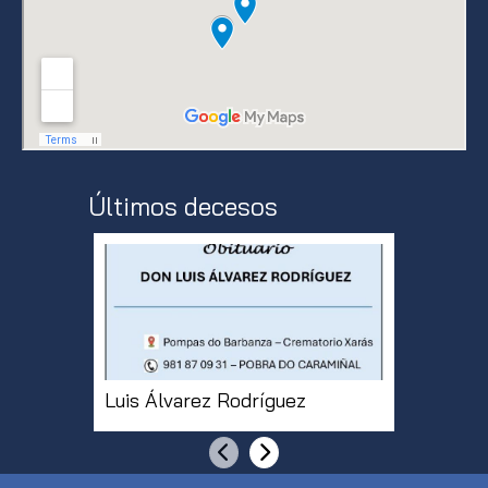
Últimos decesos
Luis Álvarez Rodríguez
Dona De
Anterior
Siguiente