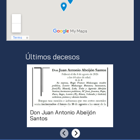
Últimos decesos
Don Juan Antonio Abeijón
Doña Mª
Santos
Martíne
Anterior
Siguiente