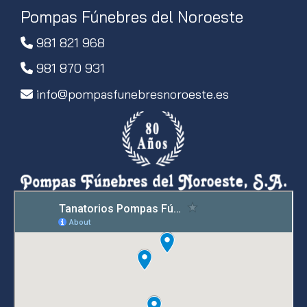
Pompas Fúnebres del Noroeste
981 821 968
981 870 931
info
pompasfunebresnoroeste.es