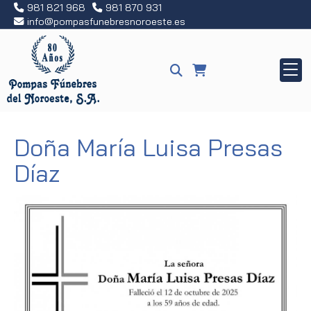
981 821 968
981 870 931
info
pompasfunebresnoroeste.es
Doña María Luisa Presas
Díaz