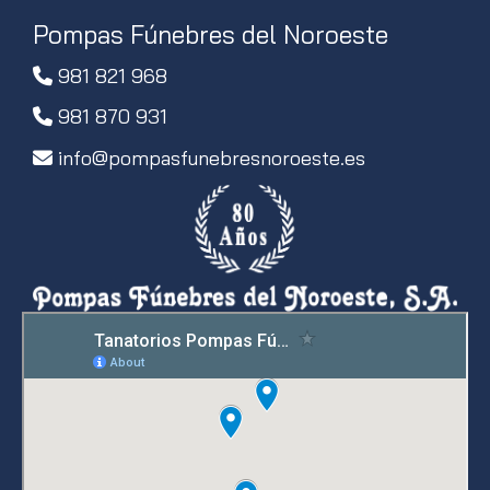
Pompas Fúnebres del Noroeste
981 821 968
981 870 931
info
pompasfunebresnoroeste.es