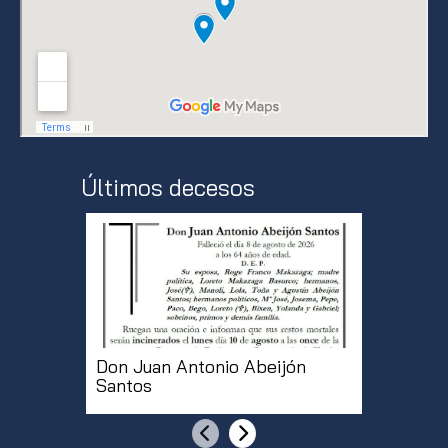
Últimos decesos
Don Juan Antonio Abeijón
Doña Mª
Santos
Martíne
Anterior
Siguiente