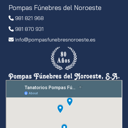
Pompas Fúnebres del Noroeste
981 821 968
981 870 931
info
pompasfunebresnoroeste.es