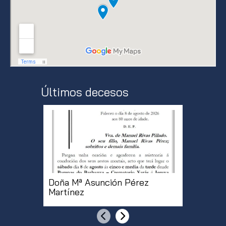
Últimos decesos
Doña Mª Asunción Pérez
Doña Mª
Martínez
Rodrígu
[...]
Anterior
Siguiente