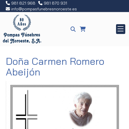
981 821 968
981 870 931
info
pompasfunebresnoroeste.es
Doña Carmen Romero
Abeijón