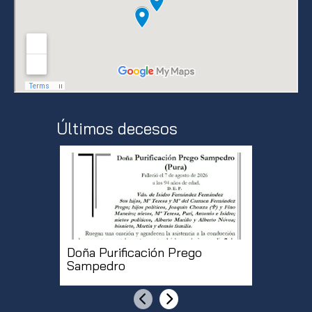
Últimos decesos
Doña Purificación Prego
Don Roq
Sampedro
Anterior
Siguiente