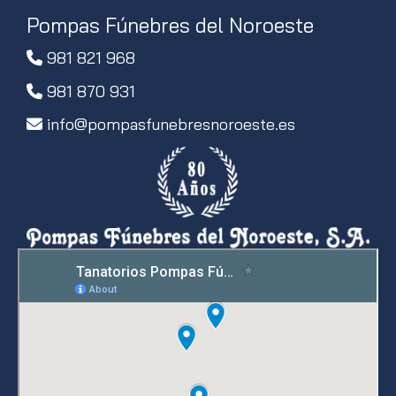
Pompas Fúnebres del Noroeste
981 821 968
981 870 931
info
pompasfunebresnoroeste.es