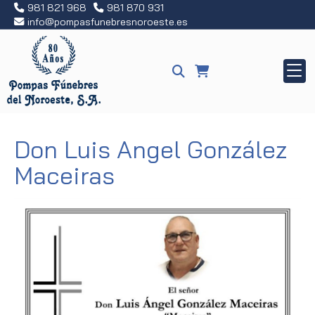
981 821 968
981 870 931
info
pompasfunebresnoroeste.es
Don Luis Angel González
Maceiras