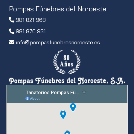
Pompas Fúnebres del Noroeste
981 821 968
981 870 931
info
pompasfunebresnoroeste.es