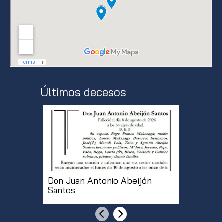
Últimos decesos
Don Juan Antonio Abeijón
Doña Mª
Santos
Martíne
Anterior
Siguiente