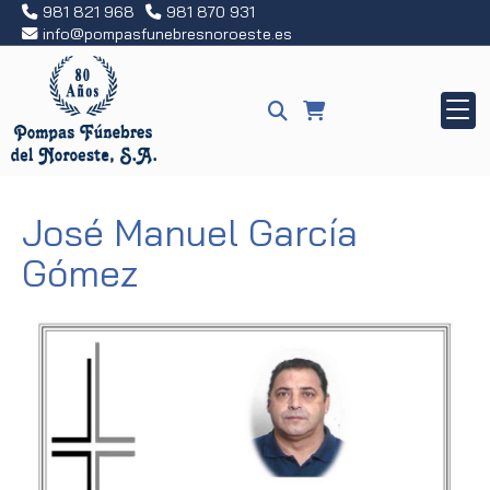
981 821 968
981 870 931
info
pompasfunebresnoroeste.es
José Manuel García
Gómez