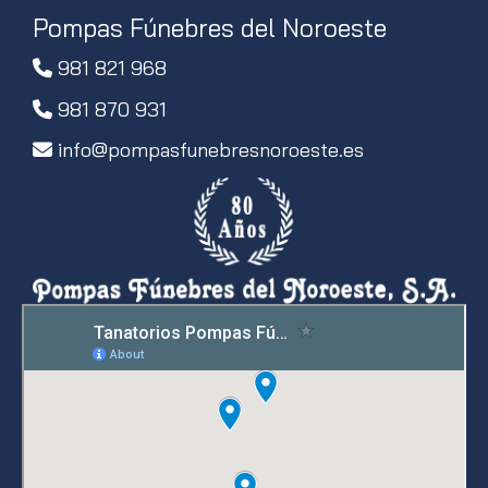
Pompas Fúnebres del Noroeste
981 821 968
981 870 931
info
pompasfunebresnoroeste.es