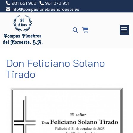
981 821 968
981 870 931
info
pompasfunebresnoroeste.es
Don Feliciano Solano
Tirado