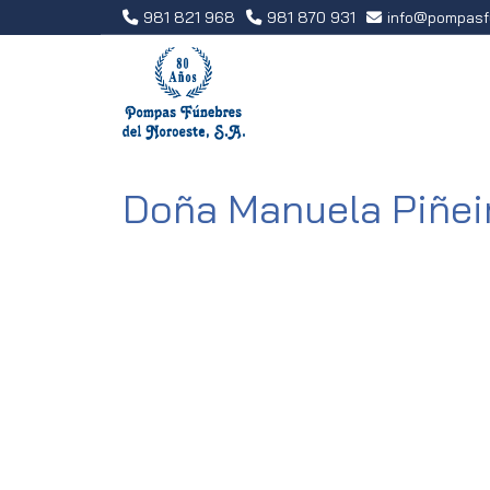
981 821 968
981 870 931
info
pompasf
Doña Manuela Piñei