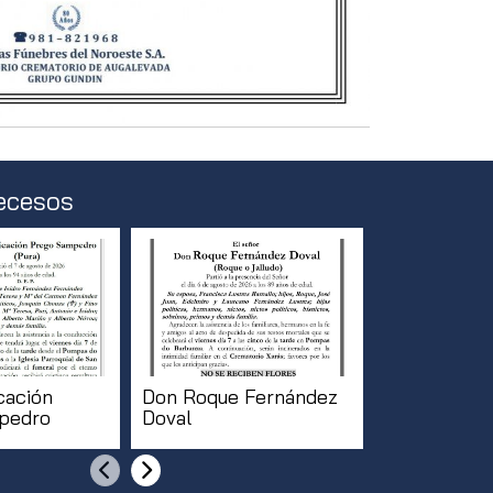
ecesos
cación
Don Roque Fernández
Doña Pilar 
pedro
Doval
Anterior
Siguiente