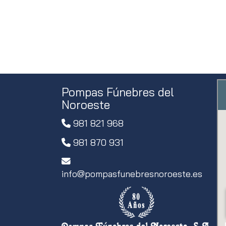
Pompas Fúnebres del
Noroeste
981 821 968
981 870 931
info
pompasfunebresnoroeste.es