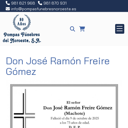
981 821 968
981 870 931
info
pompasfunebresnoroeste.es
Don José Ramón Freire
Gómez