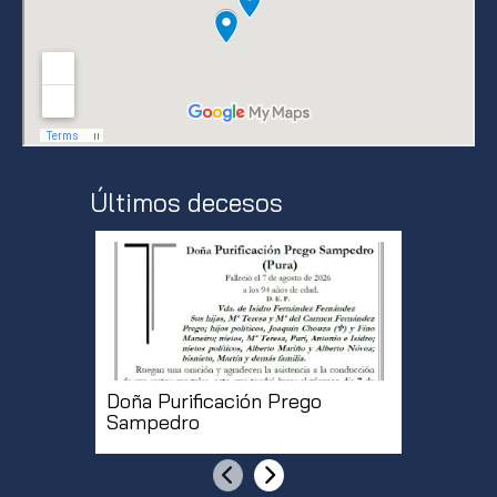
Últimos decesos
Doña Purificación Prego
Don Roq
Sampedro
Anterior
Siguiente