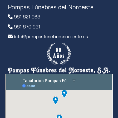
Pompas Fúnebres del Noroeste
981 821 968
981 870 931
info
pompasfunebresnoroeste.es