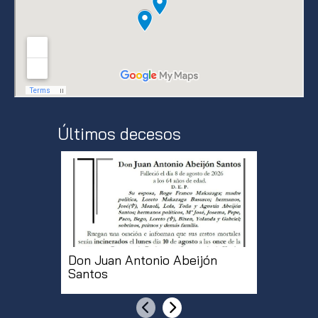
Últimos decesos
Don Juan Antonio Abeijón
Doña Mª
Santos
Martíne
Anterior
Siguiente