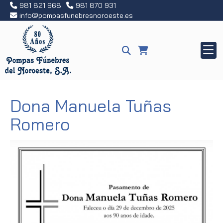
981 821 968
981 870 931
info
pompasfunebresnoroeste.es
Dona Manuela Tuñas
Romero