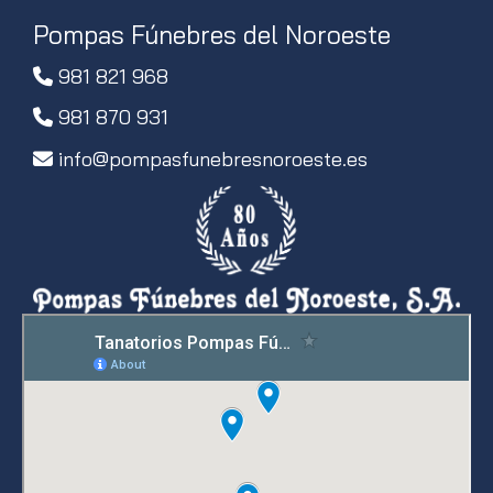
Pompas Fúnebres del Noroeste
981 821 968
981 870 931
info
pompasfunebresnoroeste.es