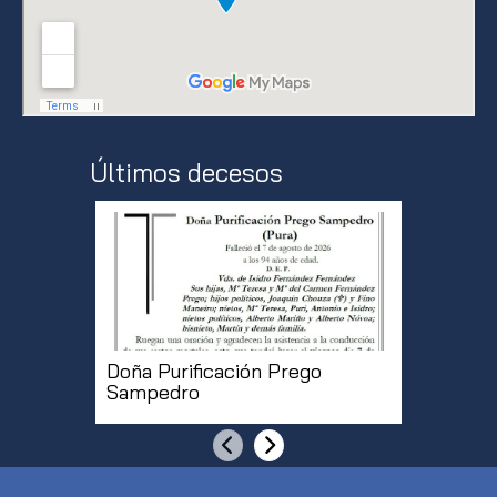
Últimos decesos
Doña Purificación Prego
Don Roq
Sampedro
Anterior
Siguiente