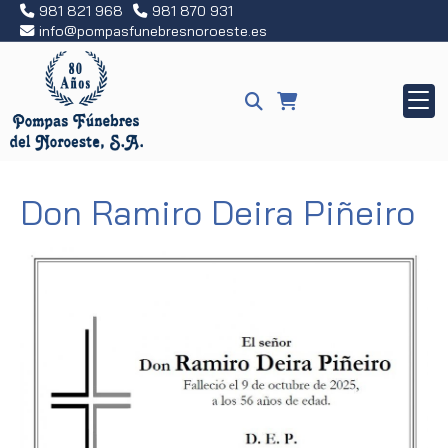
981 821 968
981 870 931
info
pompasfunebresnoroeste.es
Don Ramiro Deira Piñeiro