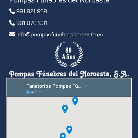
981 821 968
981 870 931
info
pompasfunebresnoroeste.es