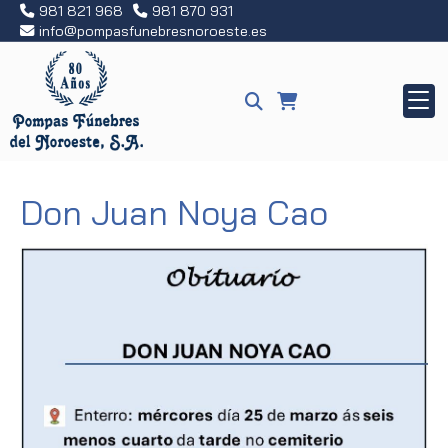
981 821 968
981 870 931
info
pompasfunebresnoroeste.es
Don Juan Noya Cao