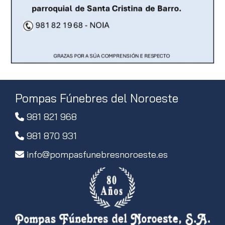
Pompas Fúnebres del Noroeste
981 821 968
981 870 931
info
pompasfunebresnoroeste.es