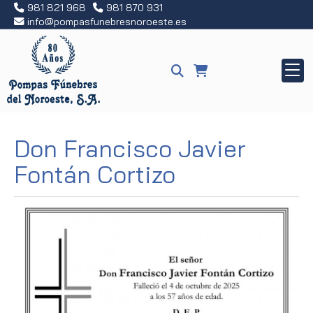
981 821 968
981 870 931
info
pompasfunebresnoroeste.es
Don Francisco Javier
Fontán Cortizo