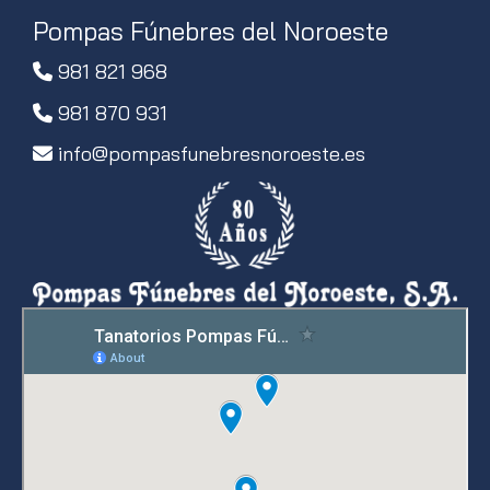
Pompas Fúnebres del Noroeste
981 821 968
981 870 931
info
pompasfunebresnoroeste.es