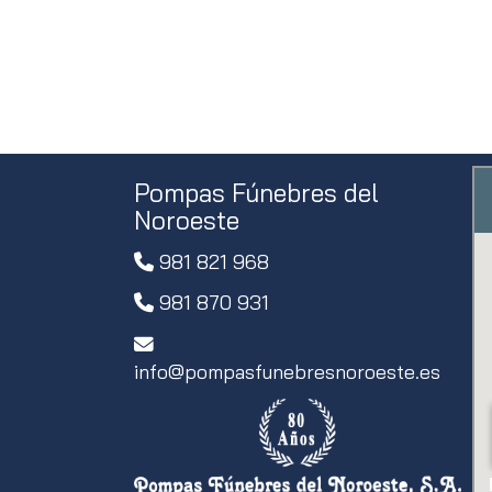
Pompas Fúnebres del
Noroeste
981 821 968
981 870 931
info
pompasfunebresnoroeste.es