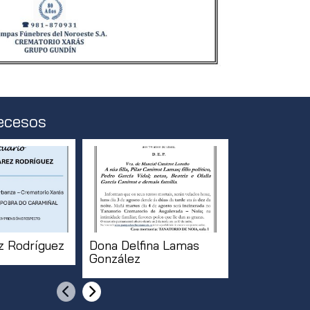
ecesos
ez Rodríguez
Dona Delfina Lamas
Don Manuel 
González
Calo
Anterior
Siguiente