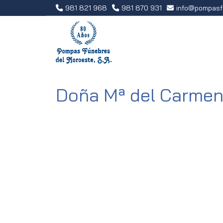
981 821 968
981 870 931
info
pompasf
Doña Mª del Carme