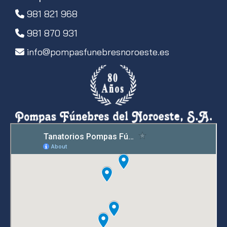
981 821 968
981 870 931
info
pompasfunebresnoroeste.es