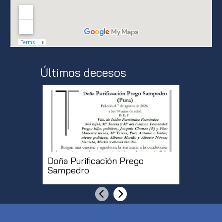
Últimos decesos
Doña Purificación Prego
Don Roq
Sampedro
Anterior
Siguiente