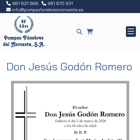
981 821 968
981 870 931
info
pompasfunebresnoroeste.es
Don Jesús Godón Romero