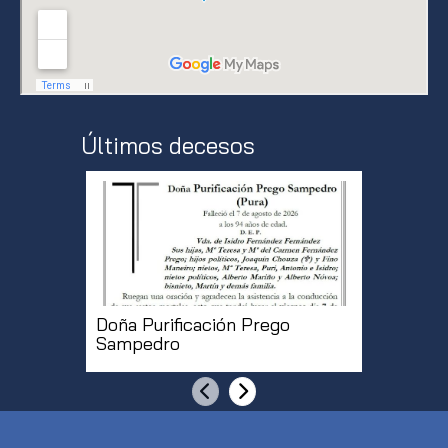
Últimos decesos
Doña Purificación Prego
Don Roq
Sampedro
Anterior
Siguiente