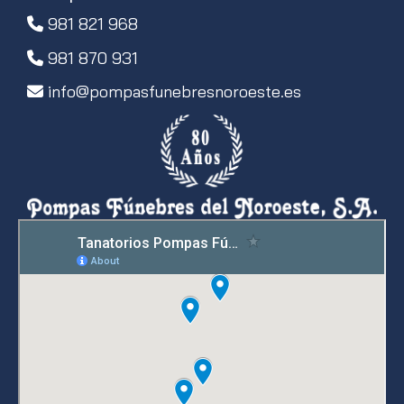
981 821 968
981 870 931
info
pompasfunebresnoroeste.es