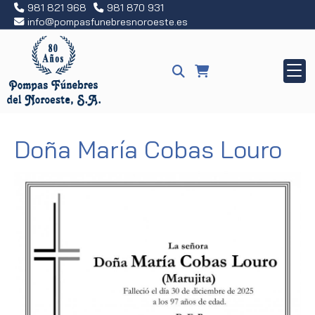
981 821 968
981 870 931
info
pompasfunebresnoroeste.es
Doña María Cobas Louro