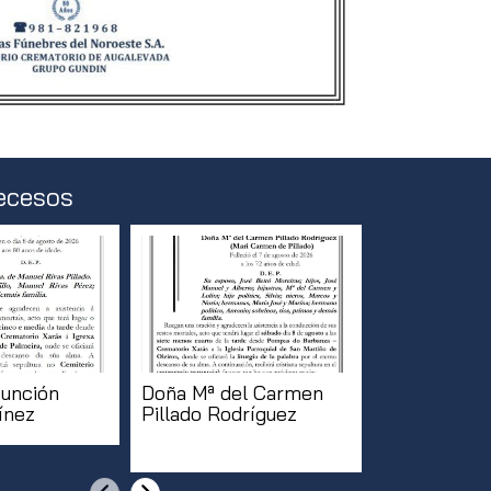
ecesos
unción
Doña Mª del Carmen
Doña Purifi
ínez
Pillado Rodríguez
Prego Sam
[...]