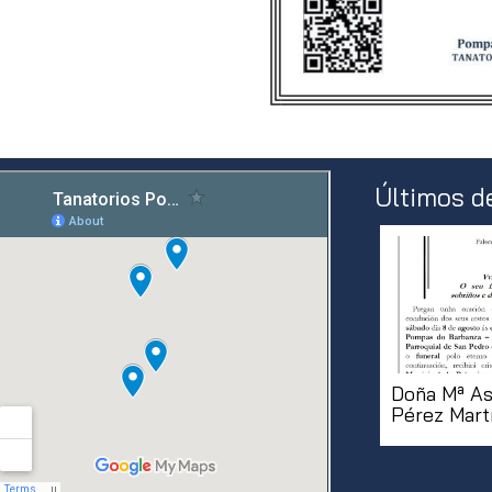
Últimos d
Doña Mª As
Pérez Mart