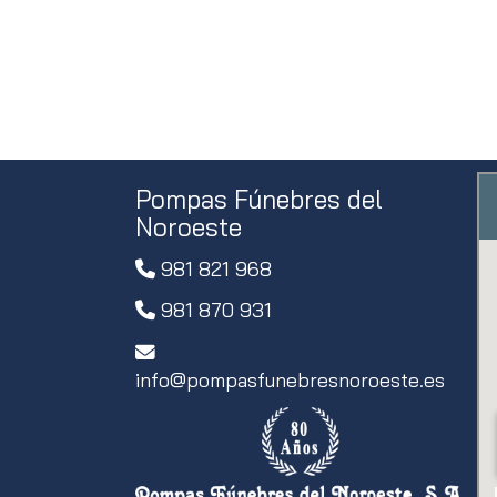
Pompas Fúnebres del
Noroeste
981 821 968
981 870 931
info
pompasfunebresnoroeste.es