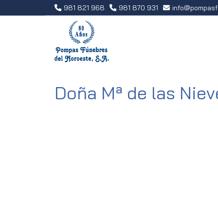
981 821 968
981 870 931
info
pompasf
Doña Mª de las Niev