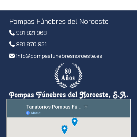
Pompas Fúnebres del Noroeste
981 821 968
981 870 931
info
pompasfunebresnoroeste.es