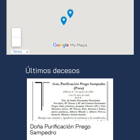
Últimos decesos
Doña Purificación Prego
Don Roq
Sampedro