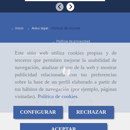
Anterior
Siguiente
Inicio
Aviso legal
Política de cookies
Política de privacidad
Este sitio web utiliza cookies propias y de
Condiciones de venta online
terceros que permiten mejorar la usabilidad de
navegación, analizar el uso de la web y mostrar
publicidad relacionada con tus preferencias
sobre la base de un perfil elaborado a partir de
Compartir:
tus hábitos de navegación (por ejemplo, páginas
visitadas).
Política de cookies
.
CONFIGURAR
RECHAZAR
ACEPTAR