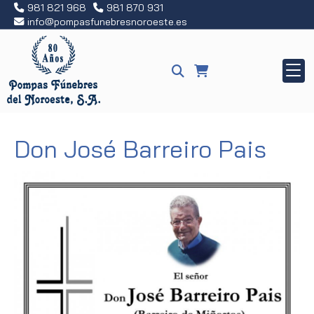
981 821 968
981 870 931
info
pompasfunebresnoroeste.es
Don José Barreiro Pais