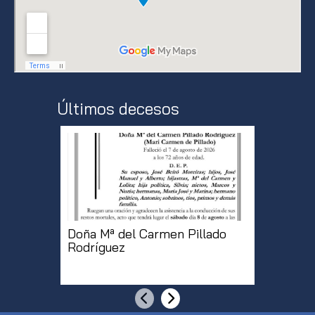
Últimos decesos
Doña Mª del Carmen Pillado
Doña Pu
Rodríguez
Samped
[...]
Anterior
Siguiente