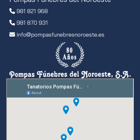
981 821 968
981 870 931
info
pompasfunebresnoroeste.es