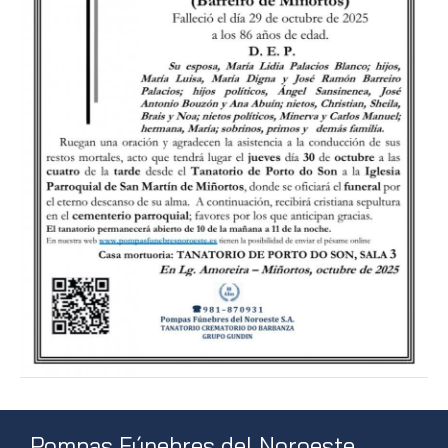
Pompas Fúnebres del Noroeste