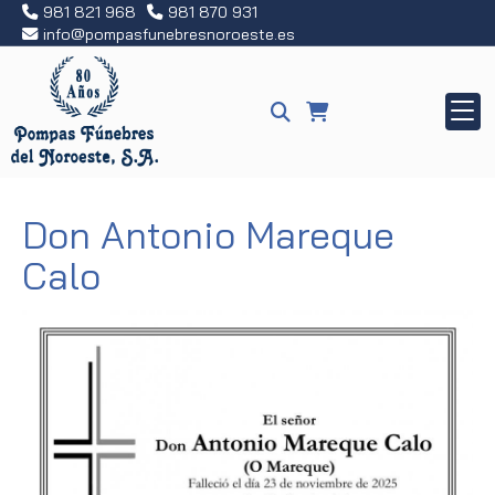
981 821 968
981 870 931
info
pompasfunebresnoroeste.es
Don Antonio Mareque
Calo