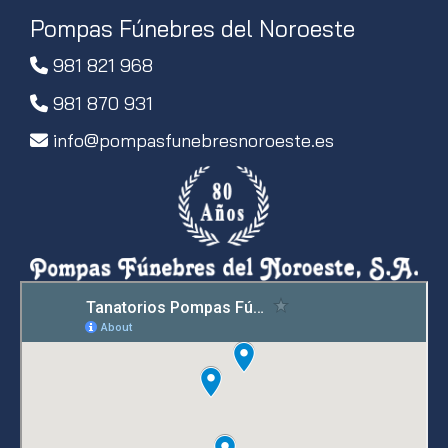
Pompas Fúnebres del Noroeste
981 821 968
981 870 931
info
pompasfunebresnoroeste.es