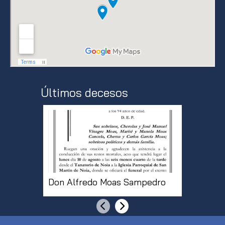
Últimos decesos
Don Alfredo Moas Sampedro
Doña Mª
Anterior
Siguiente