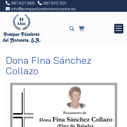
981 821 968
981 870 931
info
pompasfunebresnoroeste.es
Dona Fina Sánchez
Collazo