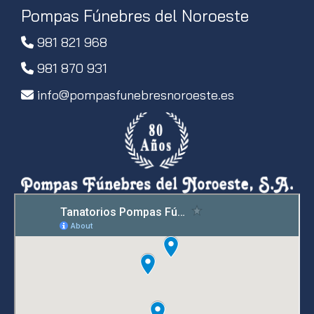
Pompas Fúnebres del Noroeste
981 821 968
981 870 931
info
pompasfunebresnoroeste.es