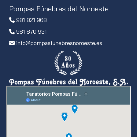
Pompas Fúnebres del Noroeste
981 821 968
981 870 931
info
pompasfunebresnoroeste.es