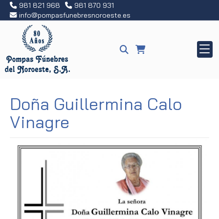
981 821 968
981 870 931
info
pompasfunebresnoroeste.es
Doña Guillermina Calo
Vinagre