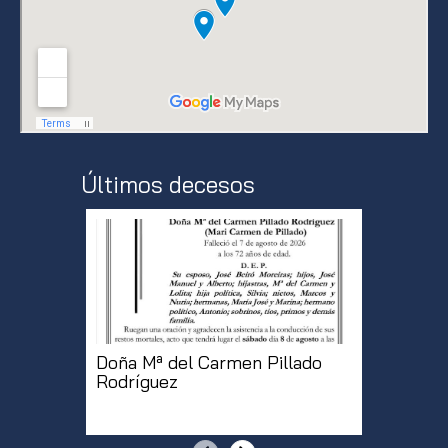
Últimos decesos
Doña Mª del Carmen Pillado
Doña Pu
Rodríguez
Samped
[...]