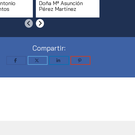
ntonio
Doña Mª Asunción
Doña Mª de
ntos
Pérez Martínez
Pillado Rod
[...]
Anterior
Siguiente
Compartir: