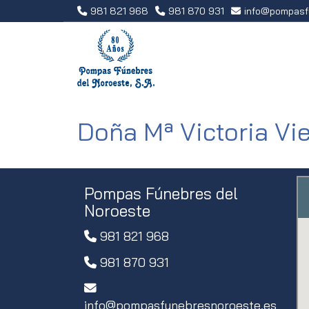
981 821 968
981 870 931
info
pompasf
Doña Mª Victoria Vie
Pompas Fúnebres del
Noroeste
981 821 968
981 870 931
info
pompasfunebresnoroeste.es