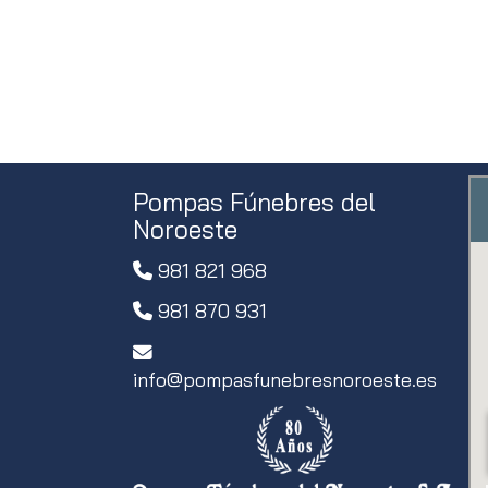
Pompas Fúnebres del
Noroeste
981 821 968
981 870 931
info
pompasfunebresnoroeste.es