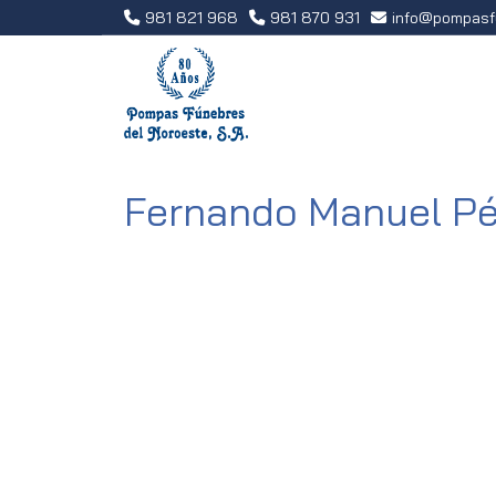
981 821 968
981 870 931
info
pompasf
Fernando Manuel Pé