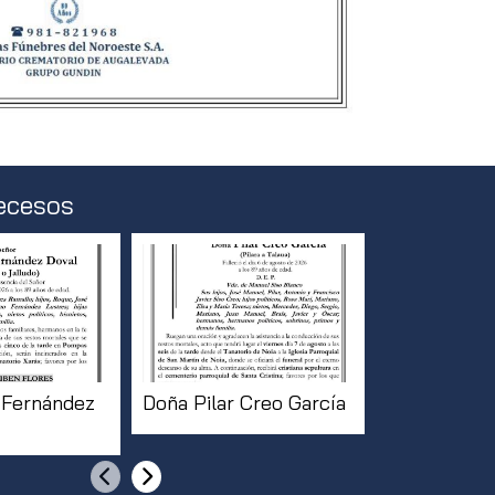
ecesos
 Fernández
Doña Pilar Creo García
Don José M
Romero
Anterior
Siguiente