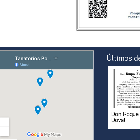
Últimos d
Don Roque
Doval