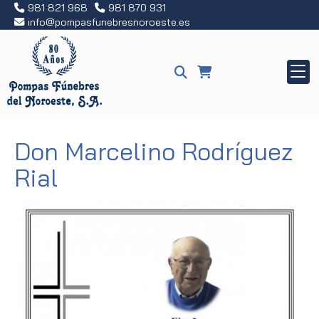
981 821 968
981 870 931
info
pompasfunebresnoroeste.es
Don Marcelino Rodríguez
Rial