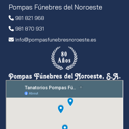
Pompas Fúnebres del Noroeste
981 821 968
981 870 931
info
pompasfunebresnoroeste.es