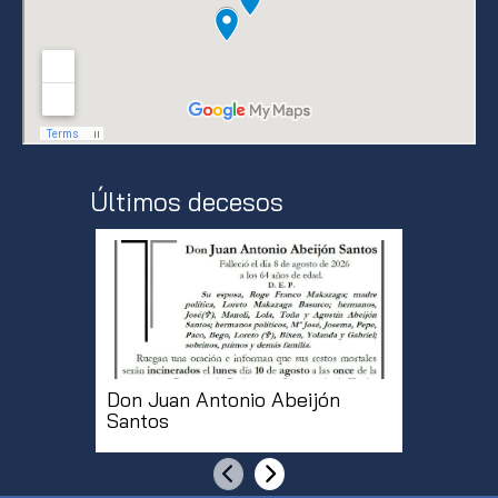
Últimos decesos
Don Juan Antonio Abeijón
Doña Mª
Santos
Martíne
Anterior
Siguiente