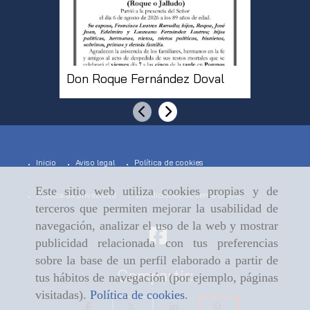
Don Roque Fernández Doval
Doña Pi
Anterior
Siguiente
Inicio
Aviso legal
Política de cookies
Este sitio web utiliza cookies propias y de
Política de privacidad
Condiciones de venta online
terceros que permiten mejorar la usabilidad de
navegación, analizar el uso de la web y mostrar
publicidad relacionada con tus preferencias
sobre la base de un perfil elaborado a partir de
Compartir:
tus hábitos de navegación (por ejemplo, páginas
visitadas).
Política de cookies
.