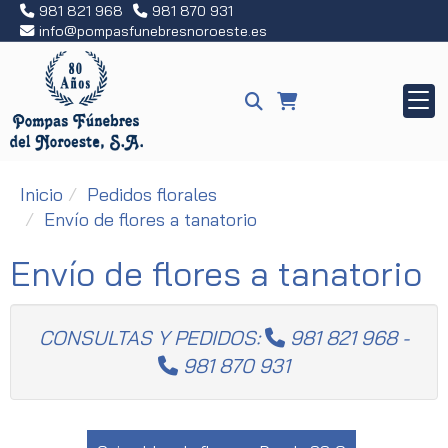
981 821 968
981 870 931
info
pompasfunebresnoroeste.es
Inicio
Pedidos florales
Envío de flores a tanatorio
Envío de flores a tanatorio
CONSULTAS Y PEDIDOS:
981 821 968
-
981 870 931