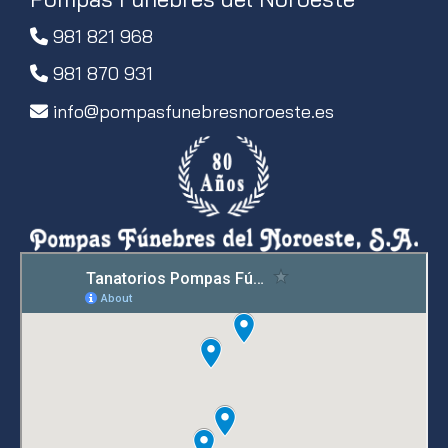
981 821 968
981 870 931
info
pompasfunebresnoroeste.es