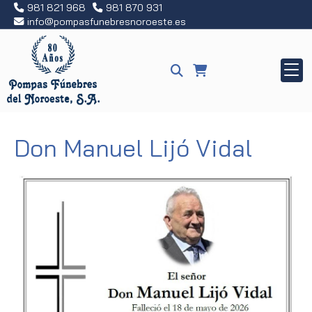
981 821 968
981 870 931
info
pompasfunebresnoroeste.es
Don Manuel Lijó Vidal