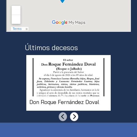
Últimos decesos
Don Roque Fernández Doval
Doña Pi
Anterior
Siguiente