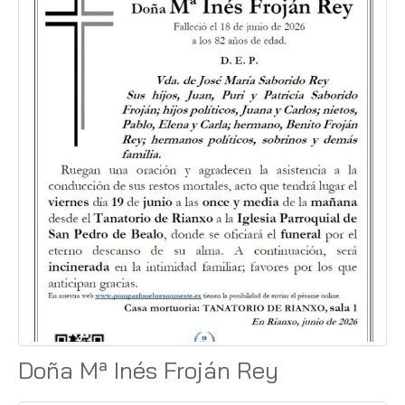
Doña Mª Inés Froján Rey