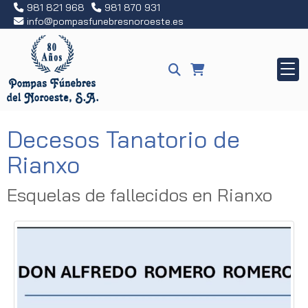
981 821 968
981 870 931
info
pompasfunebresnoroeste.es
Decesos Tanatorio de
Rianxo
Esquelas de fallecidos en Rianxo