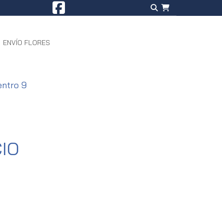
ENVÍO FLORES
ntro 9
IO