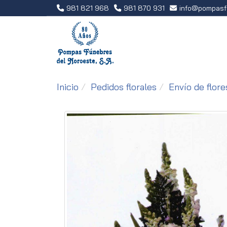
981 821 968
981 870 931
info
pompasf
Inicio
Pedidos florales
Envío de flore