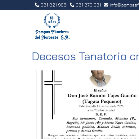
981 821 968
981 870 931
info
pompasf
Decesos Tanatorio c