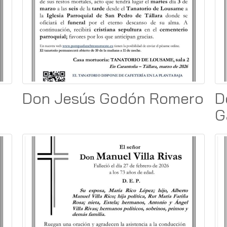
Don Jesús Godón Romero
D
G