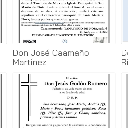
Don José Caamaño
D
Martínez
R