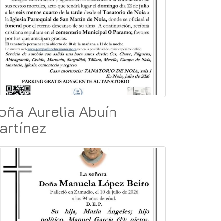
oña Aurelia Abuín
artínez