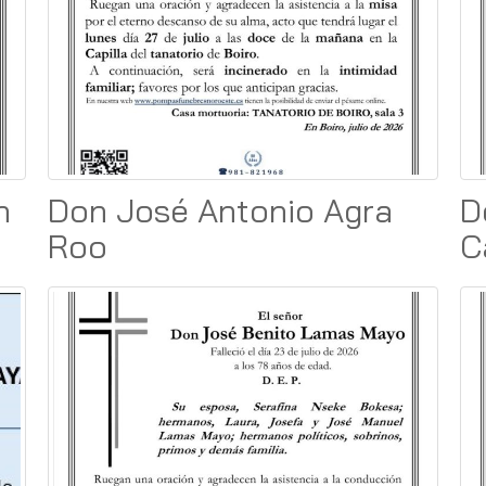
n
Don José Antonio Agra
D
Roo
C