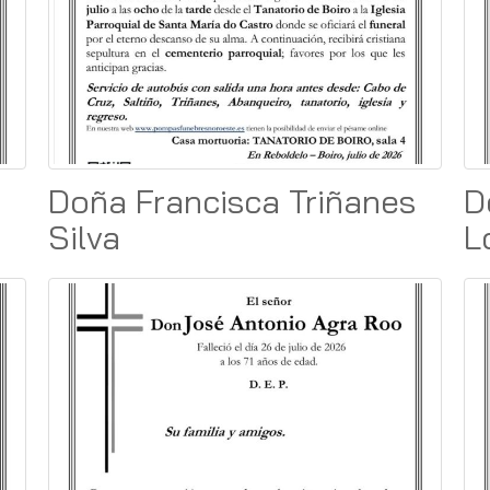
Doña Francisca Triñanes
D
Silva
L