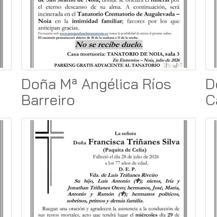
Doña Mª Angélica Ríos
D
Barreiro
C