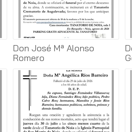
Don José Mª Alonso
D
Romero
G