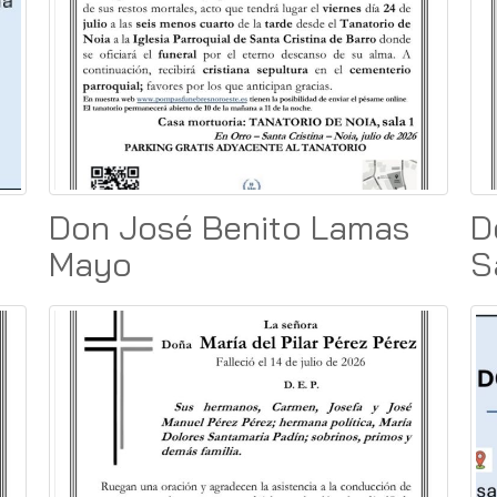
Don José Benito Lamas
D
Mayo
S