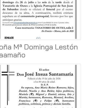
oña Mª Dominga Lestón
aamaño