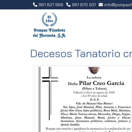
981 821 968
981 870 931
info
pompasf
Decesos Tanatorio c