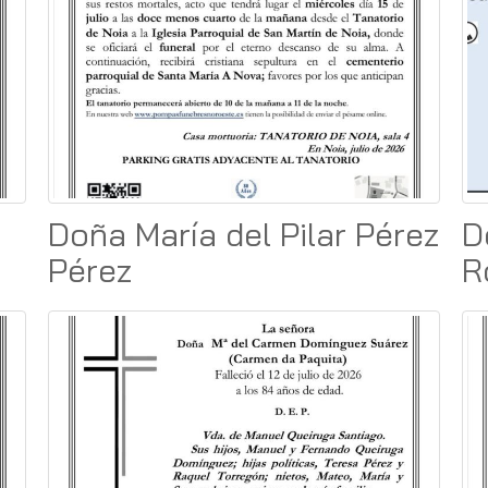
Doña María del Pilar Pérez
D
Pérez
R